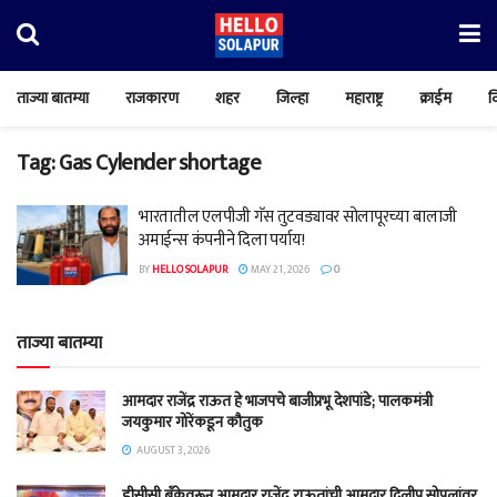
ताज्या बातम्या
राजकारण
शहर
जिल्हा
महाराष्ट्र
क्राईम
व
Tag:
Gas Cylender shortage
भारतातील एलपीजी गॅस तुटवड्यावर सोलापूरच्या बालाजी
अमाईन्स कंपनीने दिला पर्याय!
BY
HELLO SOLAPUR
MAY 21, 2026
0
ताज्या बातम्या
आमदार राजेंद्र राऊत हे भाजपचे बाजीप्रभू देशपांडे; पालकमंत्री
जयकुमार गोरेंकडून कौतुक
AUGUST 3, 2026
डीसीसी बँकेवरून आमदार राजेंद्र राऊतांची आमदार दिलीप सोपलांवर