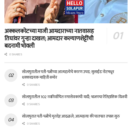
अक्कलकोटच्या माजी आमदाराच्या नातवासह
तिघांवर गुन्हा दाखल; आमदार कल्याणशेट्टींची
बदनामी भोवली
0 SHARES
सोलापुरातील पती-पत्नीच्या आत्महत्येचे कारण उघड; सुसाईड नोटमधून
धक्कादायक माहिती समोर
0 SHARES
सोलापुरातील 102 नवनिर्वाचित नगरसेवकांची यादी; भाजपचा ऐतिहासिक विजयी
0 SHARES
सोलापुरात पती-पत्नीचे मृतदेह आढळले; आत्महत्या की घातपात तपास सुरु
0 SHARES