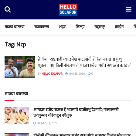
ताज्या बातम्या
राजकारण
शहर
जिल्हा
महाराष्ट्र
क्राईम
व
Tag:
Ncp
ब्रेकिंग : राष्ट्रवादीच्या उमेश पाटलांनी रोहित पवारांना धु धु
धुतला; पक्ष विलीनीकरण ते भाजप प्रवेशापर्यंत सगळंच काढलं
BY
HELLO SOLAPUR
MAY 18, 2026
0
ताज्या बातम्या
आमदार राजेंद्र राऊत हे भाजपचे बाजीप्रभू देशपांडे; पालकमंत्री
जयकुमार गोरेंकडून कौतुक
AUGUST 3, 2026
डीसीसी बँकेवरून आमदार राजेंद्र राऊतांची आमदार दिलीप सोपलांवर