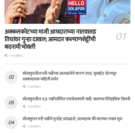
अक्कलकोटच्या माजी आमदाराच्या नातवासह
तिघांवर गुन्हा दाखल; आमदार कल्याणशेट्टींची
बदनामी भोवली
0 SHARES
सोलापुरातील पती-पत्नीच्या आत्महत्येचे कारण उघड; सुसाईड नोटमधून
धक्कादायक माहिती समोर
0 SHARES
सोलापुरातील 102 नवनिर्वाचित नगरसेवकांची यादी; भाजपचा ऐतिहासिक विजयी
0 SHARES
सोलापुरात पती-पत्नीचे मृतदेह आढळले; आत्महत्या की घातपात तपास सुरु
0 SHARES