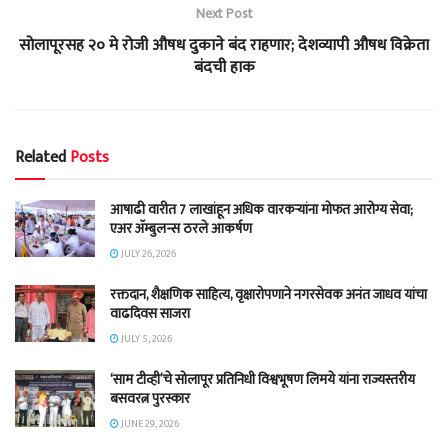
Next Post
सोलापूरसह २० मे रोजी औषध दुकाने बंद राहणार; देशव्यापी औषध विक्रेता
बंदची हाक
Related
Posts
आषाढी वारीत 7 लाखांहून अधिक वारकऱ्यांना मोफत आरोग्य सेवा;
एअर ॲम्बुलन्स ठरले आकर्षण
JULY 26, 2026
रक्तदान, शैक्षणिक साहित्य, वृक्षारोपणाने नगरसेवक अनंत जाधव यांचा
वाढदिवस साजरा
JULY 5, 2026
‘साम टीव्ही’चे सोलापूर प्रतिनिधी विश्वभूषण लिमये यांना राज्यस्तरीय
बसवरत्न पुरस्कार
JUNE 29, 2026