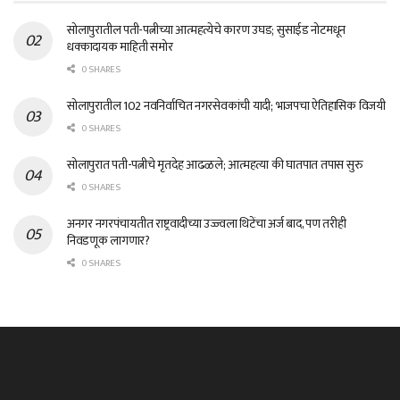
सोलापुरातील पती-पत्नीच्या आत्महत्येचे कारण उघड; सुसाईड नोटमधून
धक्कादायक माहिती समोर
0 SHARES
सोलापुरातील 102 नवनिर्वाचित नगरसेवकांची यादी; भाजपचा ऐतिहासिक विजयी
0 SHARES
सोलापुरात पती-पत्नीचे मृतदेह आढळले; आत्महत्या की घातपात तपास सुरु
0 SHARES
अनगर नगरपंचायतीत राष्ट्रवादीच्या उज्ज्वला थिटेंचा अर्ज बाद, पण तरीही
निवडणूक लागणार?
0 SHARES