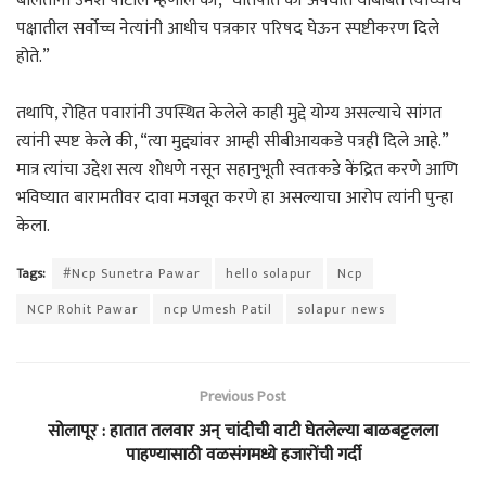
बोलताना उमेश पाटील म्हणाले की, “घातपात की अपघात याबाबत त्यांच्याच
पक्षातील सर्वोच्च नेत्यांनी आधीच पत्रकार परिषद घेऊन स्पष्टीकरण दिले
होते.”
तथापि, रोहित पवारांनी उपस्थित केलेले काही मुद्दे योग्य असल्याचे सांगत
त्यांनी स्पष्ट केले की, “त्या मुद्द्यांवर आम्ही सीबीआयकडे पत्रही दिले आहे.”
मात्र त्यांचा उद्देश सत्य शोधणे नसून सहानुभूती स्वतःकडे केंद्रित करणे आणि
भविष्यात बारामतीवर दावा मजबूत करणे हा असल्याचा आरोप त्यांनी पुन्हा
केला.
Tags:
#Ncp Sunetra Pawar
hello solapur
Ncp
NCP Rohit Pawar
ncp Umesh Patil
solapur news
Previous Post
सोलापूर : हातात तलवार अन् चांदीची वाटी घेतलेल्या बाळबट्टलला
पाहण्यासाठी वळसंगमध्ये हजारोंची गर्दी