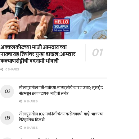
अक्कलकोटच्या माजी आमदाराच्या
नातवासह तिघांवर गुन्हा दाखल; आमदार
कल्याणशेट्टींची बदनामी भोवली
0 SHARES
सोलापुरातील पती-पत्नीच्या आत्महत्येचे कारण उघड; सुसाईड
नोटमधून धक्कादायक माहिती समोर
0 SHARES
सोलापुरातील 102 नवनिर्वाचित नगरसेवकांची यादी; भाजपचा
ऐतिहासिक विजयी
0 SHARES