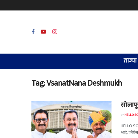
ताज्या
Tag:
VsanatNana Deshmukh
सोलापू
BY
HELLO S
HELLO SOLA
आहे. काँग्रे